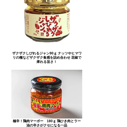
ザクザクしびれるジャン90ｇ ナッツやヒマワ
リの種などザクザク食感を詰め合わせ 花椒で
痺れる旨さ！
極辛！鶏肉マーボー 180ｇ 鶏ひき肉とラー
油の辛さがクセになる一品