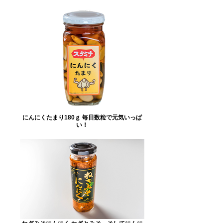
にんにくたまり180ｇ 毎日数粒で元気いっぱ
い！