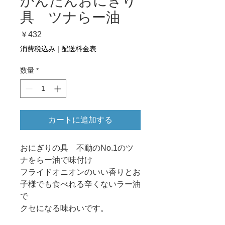
かんたんおにぎり
具 ツナらー油
価
￥432
格
消費税込み
|
配送料金表
数量
*
カートに追加する
おにぎりの具 不動のNo.1のツ
ナをらー油で味付け
フライドオニオンのいい香りとお
子様でも食べれる辛くないラー油
で
クセになる味わいです。