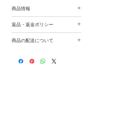
商品情報
内容量 90ｇ
返品・返金ポリシー
返品は受け付けておりませんので予め
商品の配送について
ご了承のほどよろしくお願いいたしま
す。 万が一お届けした商品が不良
配送地域：全国
品、もしくはご注文商品とは異なる場
※海外や一部離島への発送は行ってお
合、到着から7日以内であればご要望
りません。
に応じて、早急に返品または交換対応
させて頂きます。
配送 ：通常3～5営業日内に発送いた
ホーム
ベルフーズ株式会社
利用規約
します。
〒950-2253
プライバシーポリシー
​お問い合わせ
※冬季は天候による影響などにより遅
新潟市西区木山66番地
会社案内
配送について
れが発生する場合がございます。
​TEL：025-239-3252
​FAX：025-239-3217
ショップ
返品について
お支払いについて
営業時間
8：00～17：00(月～金)
Instagram
​特定商取引
休業日
X
土日祝日＋夏季冬季